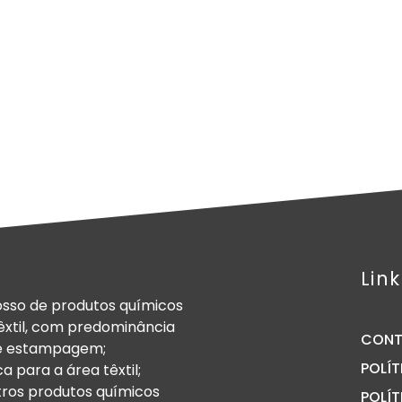
Link
sso de produtos químicos
têxtil, com predominância
CON
de estampagem;
POLÍT
a para a área têxtil;
tros produtos químicos
POLÍT