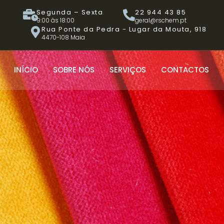
Segunda – Sexta
22 944 43 85
9:00 às 18:00
geral@rschem.pt
Rua Ponte da Pedra - Lugar da Mouta, 918
4470-108 Maia
INÍCIO
SOBRE NÓS
SERVIÇOS
CONTACTOS